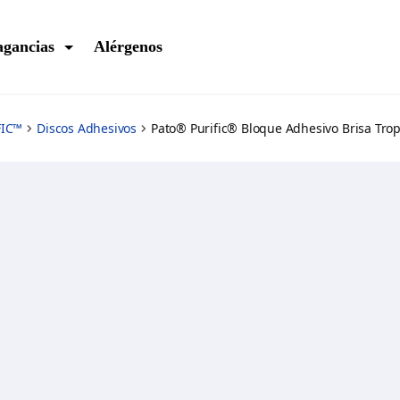
agancias
Alérgenos
FIC™
Discos Adhesivos
Pato® Purific® Bloque Adhesivo Brisa Trop