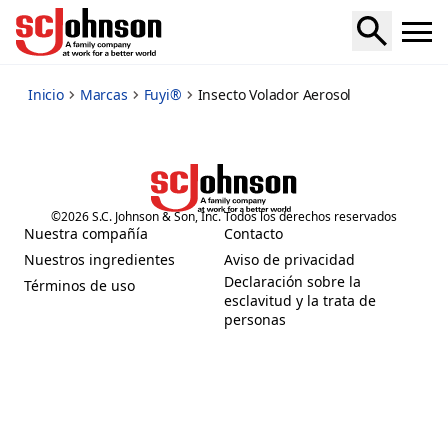
insecto-volador-aerosol
Inicio
Marcas
Fuyi®
Insecto Volador Aerosol
©
2026
S.C. Johnson & Son, Inc. Todos los derechos reservados
Nuestra compañía
Contacto
(Opens in a new tab)
(Opens in a new tab)
Nuestros ingredientes
Aviso de privacidad
(Opens in a new tab)
(Opens in a new tab)
Declaración sobre la
Términos de uso
(Opens in a new tab)
esclavitud y la trata de
(Opens in a new tab)
personas