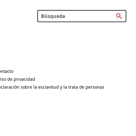
ntacto
pens in a new tab)
iso de privacidad
pens in a new tab)
claración sobre la esclavitud y la trata de personas
pens in a new tab)