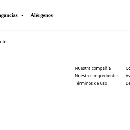
agancias
Alérgenos
uto
Nuestra compañía
Co
(Opens in a new tab)
(O
Nuestros ingredientes
Av
(Opens in a new tab)
(O
Términos de uso
De
(Opens in a new tab)
(O