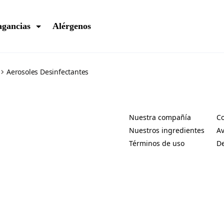
agancias
Alérgenos
Aerosoles Desinfectantes
Nuestra compañía
Co
(Opens in a new tab)
(O
Nuestros ingredientes
Av
(Opens in a new tab)
(O
Términos de uso
De
(Opens in a new tab)
(O