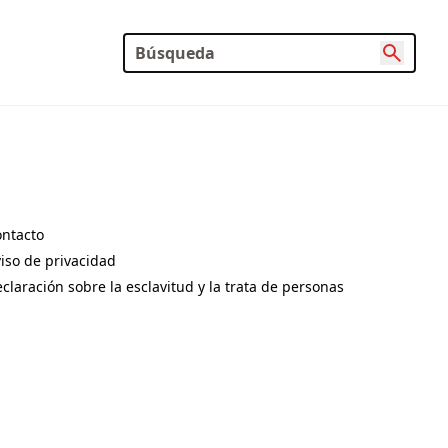
ntacto
pens in a new tab)
iso de privacidad
pens in a new tab)
claración sobre la esclavitud y la trata de personas
pens in a new tab)