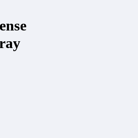
ense
pray