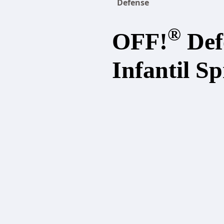
Defense
®
OFF!
Def
Infantil S