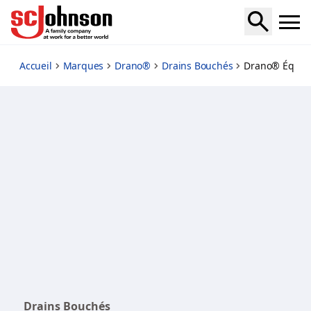
balance
Accueil
Marques
Drano®
Drains Bouchés
Drano® Équilib
Drains Bouchés