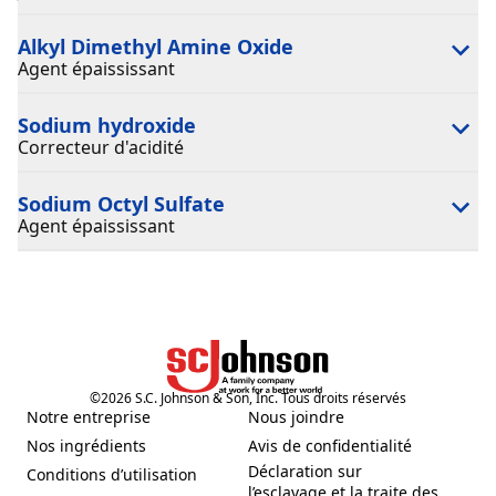
Alkyl Dimethyl Amine Oxide
Agent épaississant
Sodium hydroxide
Correcteur d'acidité
Sodium Octyl Sulfate
Agent épaississant
©
2026
S.C. Johnson & Son, Inc. Tous droits réservés
Notre entreprise
Nous joindre
(Opens in a new tab)
(Opens in a new tab)
Nos ingrédients
Avis de confidentialité
(Opens in a new tab)
(Opens in a new tab)
Déclaration sur
Conditions d’utilisation
(Opens in a new tab)
l’esclavage et la traite des