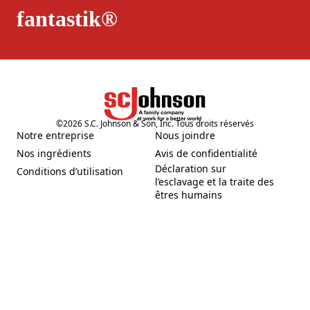
fantastik®
©
2026
S.C. Johnson & Son, Inc. Tous droits réservés
Notre entreprise
Nous joindre
(Opens in a new tab)
(Opens in a new tab)
Nos ingrédients
Avis de confidentialité
(Opens in a new tab)
(Opens in a new tab)
Déclaration sur
Conditions d’utilisation
(Opens in a new tab)
l’esclavage et la traite des
(Opens in a new tab)
êtres humains