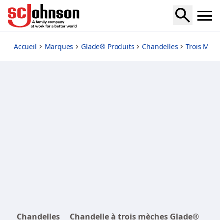
pine-and-shine
Accueil
Marques
Glade® Produits
Chandelles
Trois Mèc
Chandelles
Chandelle à trois mèches Glade®