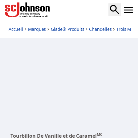
vanilla-caramel-twist
Accueil
Marques
Glade® Produits
Chandelles
Trois Mèc
MC
Tourbillon De Vanille et de Caramel