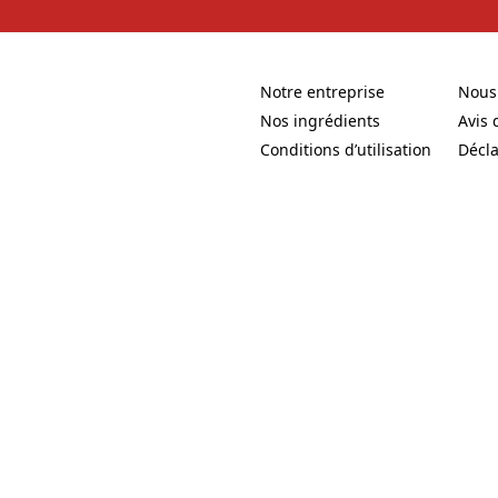
Notre entreprise
Nous
(Opens in a new tab)
(Open
Nos ingrédients
Avis 
(Opens in a new tab)
(Open
Conditions d’utilisation
Décla
(Opens in a new tab)
(Open