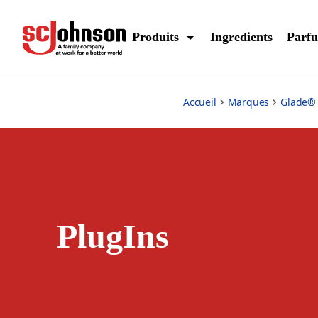
plug-ins
Produits
Ingredients
Parf
Accueil
Marques
Glade® 
PlugIns