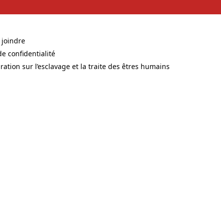
 joindre
s in a new tab)
de confidentialité
s in a new tab)
ration sur l’esclavage et la traite des êtres humains
s in a new tab)