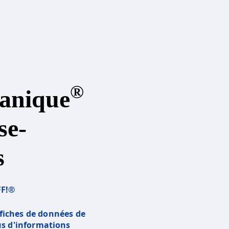
®
anique
se-
s
FF!®
e fiches de données de
us d'informations