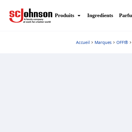
off-botanicals-insect-repellent-lotion
Produits
Ingredients
Parf
Accueil
Marques
OFF!®