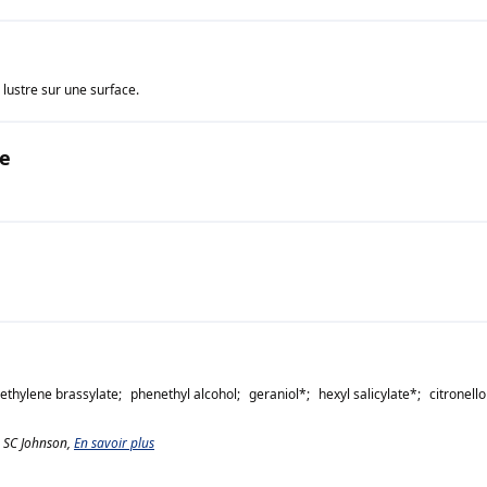
lustre sur une surface.
e
ethylene brassylate
;
phenethyl alcohol
;
geraniol
*;
hexyl salicylate
*;
citronello
e SC Johnson,
En savoir plus