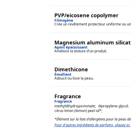
PVP/eicosene copolymer
Filmogène
Crée un revêtement protecteur uniforme ou un 
Magnesium aluminum silicat
Agent épaississant
Améliore la texture d'un produit.
Dimethicone
Émollient
Adoucit ou lisse la peau.
Fragrance
Fragrance
methyldihydrojasmonate
;
dipropylene glycol
;
citrus limon (lemon) peel oil
*;
*Élément sur la liste d’allergènes pour la peau d
Pour d'autres ingrédients de parfums, cliquez ici.