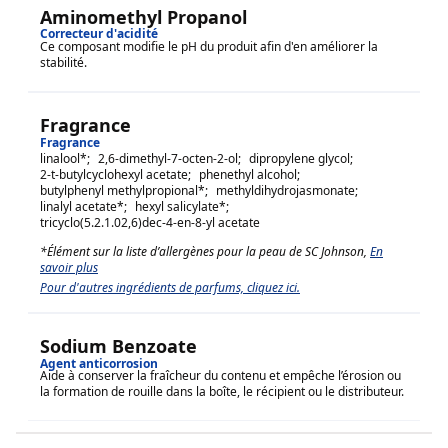
Aminomethyl Propanol
Correcteur d'acidité
Ce composant modifie le pH du produit afin d'en améliorer la
stabilité.
Fragrance
Fragrance
linalool
*;
2,6-dimethyl-7-octen-2-ol
;
dipropylene glycol
;
2-t-butylcyclohexyl acetate
;
phenethyl alcohol
;
butylphenyl methylpropional
*;
methyldihydrojasmonate
;
linalyl acetate
*;
hexyl salicylate
*;
tricyclo(5.2.1.02,6)dec-4-en-8-yl acetate
*Élément sur la liste d’allergènes pour la peau de SC Johnson,
En
savoir plus
Pour d'autres ingrédients de parfums, cliquez ici.
Sodium Benzoate
Agent anticorrosion
Aide à conserver la fraîcheur du contenu et empêche l’érosion ou
la formation de rouille dans la boîte, le récipient ou le distributeur.