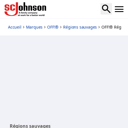
off-deep-woods-insect-repellent-viii-dry
Accueil
Marques
OFF!®
Régions sauvages
OFF!® Région
Régions sauvages