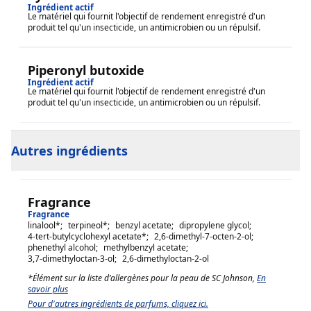
Ingrédient actif
Le matériel qui fournit l'objectif de rendement enregistré d'un
produit tel qu'un insecticide, un antimicrobien ou un répulsif.
Piperonyl butoxide
Ingrédient actif
Le matériel qui fournit l'objectif de rendement enregistré d'un
produit tel qu'un insecticide, un antimicrobien ou un répulsif.
Autres ingrédients
Fragrance
Fragrance
linalool
*;
terpineol
*;
benzyl acetate
;
dipropylene glycol
;
4-tert-butylcyclohexyl acetate
*;
2,6-dimethyl-7-octen-2-ol
;
phenethyl alcohol
;
methylbenzyl acetate
;
3,7-dimethyloctan-3-ol
;
2,6-dimethyloctan-2-ol
*Élément sur la liste d’allergènes pour la peau de SC Johnson,
En
savoir plus
Pour d'autres ingrédients de parfums, cliquez ici.