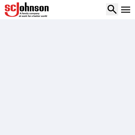
ant-roach-earwig-insect-killer-2