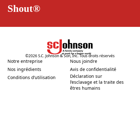
Shout®
©
2026
S.C. Johnson & Son, Inc. Tous droits réservés
Notre entreprise
Nous joindre
(Opens in a new tab)
(Opens in a new tab)
Nos ingrédients
Avis de confidentialité
(Opens in a new tab)
(Opens in a new tab)
Déclaration sur
Conditions d’utilisation
(Opens in a new tab)
l’esclavage et la traite des
(Opens in a new tab)
êtres humains