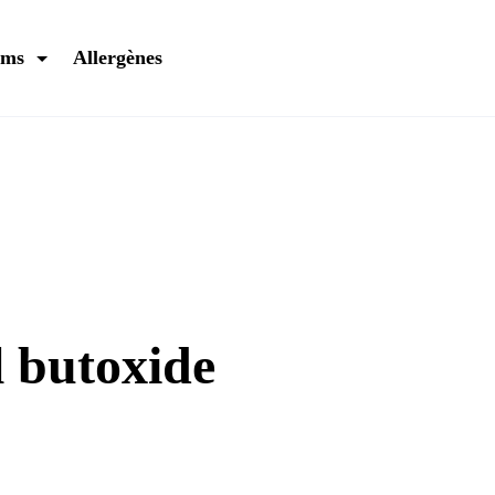
ums
Allergènes
l butoxide