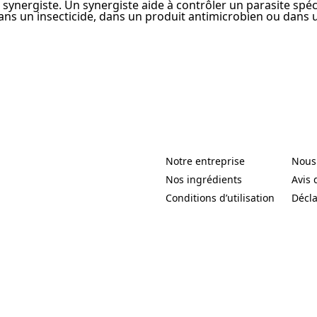
 synergiste. Un synergiste aide à contrôler un parasite spé
s un insecticide, dans un produit antimicrobien ou dans u
Notre entreprise
Nous
(Opens in a new tab)
(Open
Nos ingrédients
Avis 
(Opens in a new tab)
(Open
Conditions d’utilisation
Décla
(Opens in a new tab)
(Open