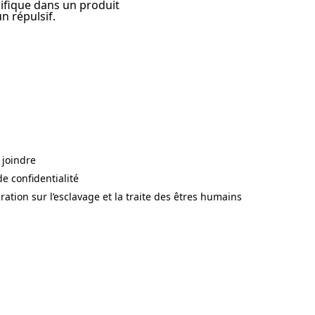
cifique dans un produit
n répulsif.
 joindre
s in a new tab)
de confidentialité
s in a new tab)
ration sur l’esclavage et la traite des êtres humains
s in a new tab)