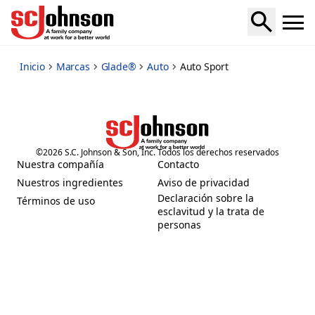
sport
Inicio
Marcas
Glade®
Auto
Auto Sport
©
2026
S.C. Johnson & Son, Inc. Todos los derechos reservados
Nuestra compañía
Contacto
(Opens in a new tab)
(Opens in a new tab)
Nuestros ingredientes
Aviso de privacidad
(Opens in a new tab)
(Opens in a new tab)
Declaración sobre la
Términos de uso
(Opens in a new tab)
esclavitud y la trata de
(Opens in a new tab)
personas