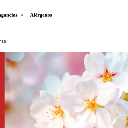
agancias
Alérgenos
nza