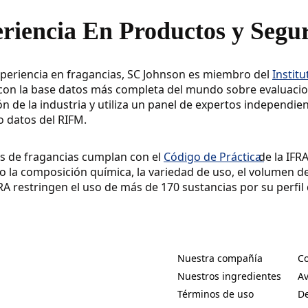
riencia En Productos y Segu
periencia en fragancias, SC Johnson es miembro del
Instit
 con la base datos más completa del mundo sobre evaluacio
ón de la industria y utiliza un panel de expertos independi
do datos del RIFM.
s de fragancias cumplan con el
Código de Práctica
de la IFR
o la composición química, la variedad de uso, el volumen de
RA restringen el uso de más de 170 sustancias por su perfil
Nuestra compañía
Co
(Opens in a new tab)
(O
Nuestros ingredientes
Av
(Opens in a new tab)
(O
Términos de uso
De
(Opens in a new tab)
(O