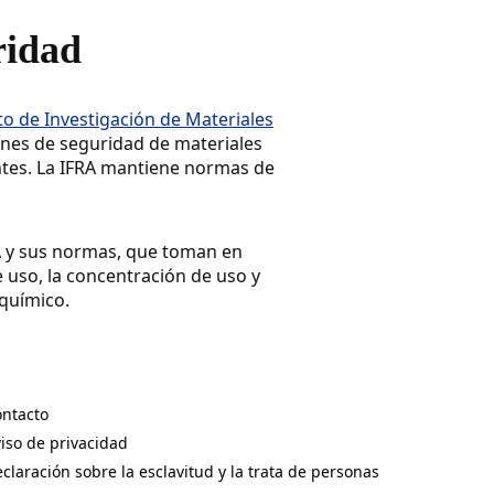
ridad
uto de Investigación de Materiales
nes de seguridad de materiales
entes. La IFRA mantiene normas de
A y sus normas, que toman en
 uso, la concentración de uso y
 químico.
ntacto
pens in a new tab)
iso de privacidad
pens in a new tab)
claración sobre la esclavitud y la trata de personas
pens in a new tab)