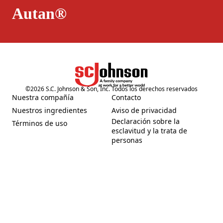
Autan®
©
2026
S.C. Johnson & Son, Inc. Todos los derechos reservados
Nuestra compañía
Contacto
(Opens in a new tab)
(Opens in a new tab)
Nuestros ingredientes
Aviso de privacidad
(Opens in a new tab)
(Opens in a new tab)
Declaración sobre la
Términos de uso
(Opens in a new tab)
esclavitud y la trata de
(Opens in a new tab)
personas