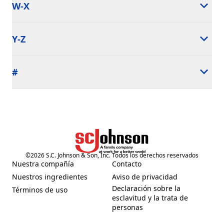
W-X
Y-Z
#
©
2026
S.C. Johnson & Son, Inc. Todos los derechos reservados
Nuestra compañía
Contacto
(Opens in a new tab)
(Opens in a new tab)
Nuestros ingredientes
Aviso de privacidad
(Opens in a new tab)
(Opens in a new tab)
Declaración sobre la
Términos de uso
(Opens in a new tab)
esclavitud y la trata de
(Opens in a new tab)
personas