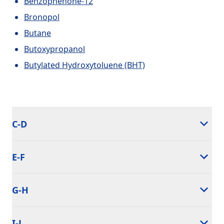
Benzophenone-12
Bronopol
Butane
Butoxypropanol
Butylated Hydroxytoluene (BHT)
C-D
E-F
G-H
I-J