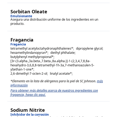
Sorbitan Oleate
Emulsionante
Asegura una distribución uniforme de los ingredientes en un
producto.
Fragancia
Fragancia
tetramethyl acetyloctahydronaphthalenes
*;
dipropylene glycol
;
hexamethylindanopyran
*;
diethyl phthalate
;
butylphenyl methylpropional
*;
[3r-(3.alpha.,3a.beta.,7.beta.,8a.alpha.)]-1-(2,3,4,7,8,8a-
hexahydro-3,6,8,8-tetramethyl-1h-3a,7-methanoazulen-5-
yl)ethan-1-one
*;
2,6-dimethyl-7-octen-2-ol
;
linalyl acetate
*;
*Elemento en la lista de alérgenos para la piel de SC Johnson.
más
información
Para obtener más detalles acerca de nuestros ingredientes con
fragancia, haga clic aquí.
Sodium Nitrite
Inhibidor de la corrosión