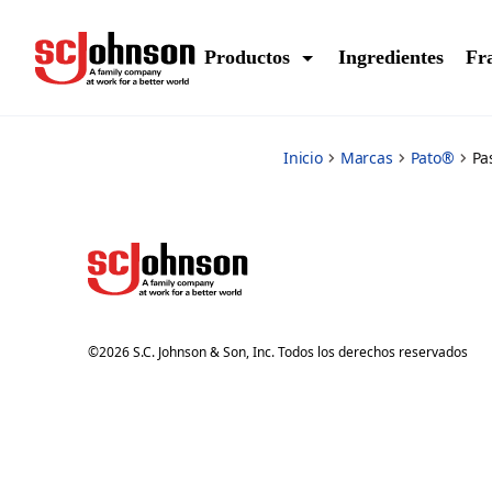
shape-in-tank
Productos
Ingredientes
Fr
Inicio
Marcas
Pato®
Pa
©
2026
S.C. Johnson & Son, Inc. Todos los derechos reservados