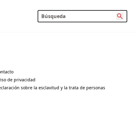
ntacto
pens in a new tab)
iso de privacidad
pens in a new tab)
claración sobre la esclavitud y la trata de personas
pens in a new tab)