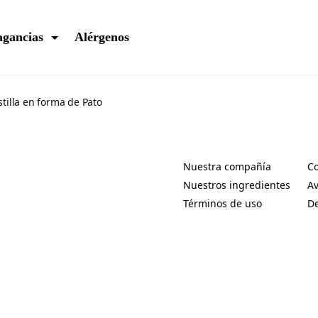
agancias
Alérgenos
stilla en forma de Pato
Nuestra compañía
Co
(Opens in a new tab)
(O
Nuestros ingredientes
Av
(Opens in a new tab)
(O
Términos de uso
De
(Opens in a new tab)
(O