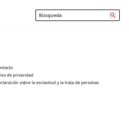
ntacto
pens in a new tab)
iso de privacidad
pens in a new tab)
claración sobre la esclavitud y la trata de personas
pens in a new tab)