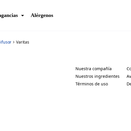
agancias
Alérgenos
ifusor
Varitas
Nuestra compañía
Co
(Opens in a new tab)
(O
Nuestros ingredientes
Av
(Opens in a new tab)
(O
Términos de uso
De
(Opens in a new tab)
(O