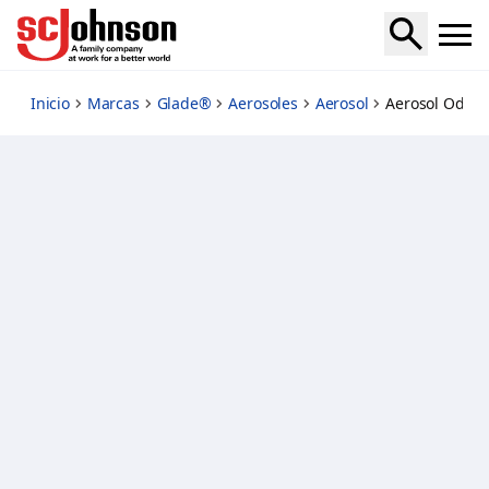
blue-odyssey
Inicio
Marcas
Glade®
Aerosoles
Aerosol
Aerosol Odise