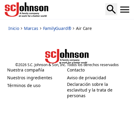
air-care
Inicio
Marcas
FamilyGuard®
Air Care
©
2026
S.C. Johnson & Son, Inc. Todos los derechos reservados
Nuestra compañía
Contacto
(Opens in a new tab)
(Opens in a new tab)
Nuestros ingredientes
Aviso de privacidad
(Opens in a new tab)
(Opens in a new tab)
Declaración sobre la
Términos de uso
(Opens in a new tab)
esclavitud y la trata de
(Opens in a new tab)
personas