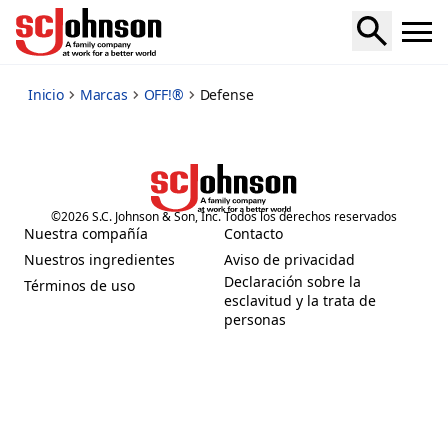
defense
Inicio
Marcas
OFF!®
Defense
©
2026
S.C. Johnson & Son, Inc. Todos los derechos reservados
Nuestra compañía
Contacto
(Opens in a new tab)
(Opens in a new tab)
Nuestros ingredientes
Aviso de privacidad
(Opens in a new tab)
(Opens in a new tab)
Declaración sobre la
Términos de uso
(Opens in a new tab)
esclavitud y la trata de
(Opens in a new tab)
personas