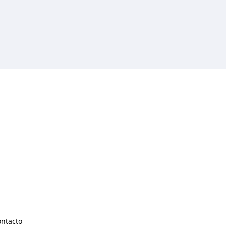
ntacto
pens in a new tab)