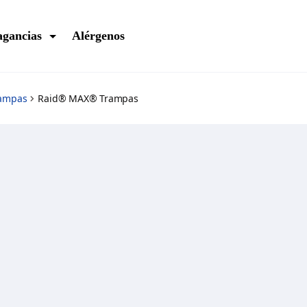
agancias
Alérgenos
ampas
Raid® MAX® Trampas