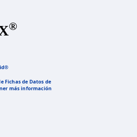
®
X
aid®
 de Fichas de Datos de
ener más información