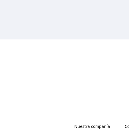
Nuestra compañía
Co
(Opens in a new tab)
(O