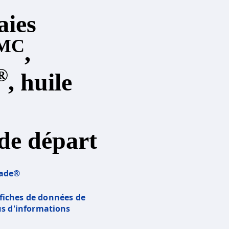
aies
MC
,
®
, huile
 de départ
lade®
e fiches de données de
us d'informations