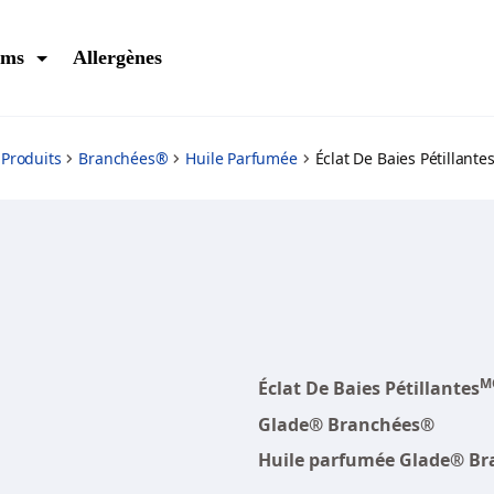
ums
Allergènes
Produits
Branchées®
Huile Parfumée
Éclat De Baies Pétillan
M
Éclat De Baies Pétillantes
Glade® Branchées®
Huile parfumée Glade® B