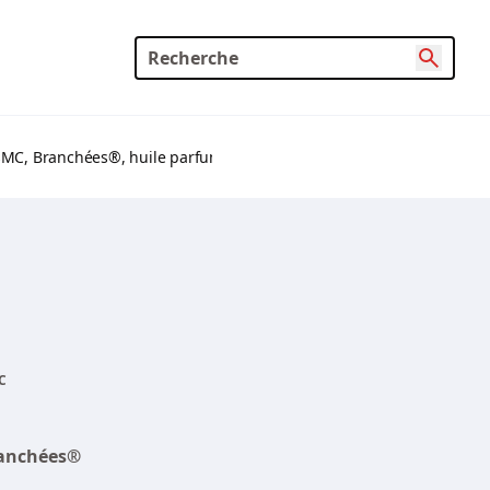
tesMC, Branchées®, huile parfumée, nécessaire de départ
C
ranchées®