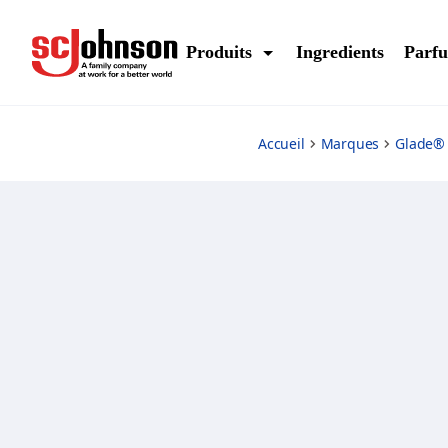
bubbly-berry-splash-plugins-scented-oil-starter-kit
Produits
Ingredients
Parf
Accueil
Marques
Glade® 