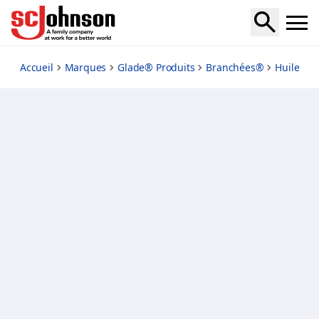
mighty-mango-refills
Accueil
Marques
Glade® Produits
Branchées®
Huile Pa