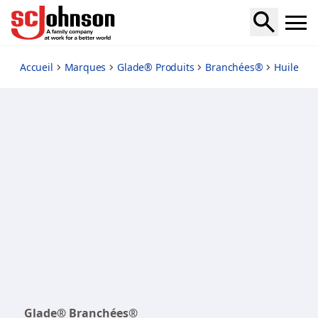
pine-and-shine-starter
Accueil
Marques
Glade® Produits
Branchées®
Huile Pa
Glade® Branchées®