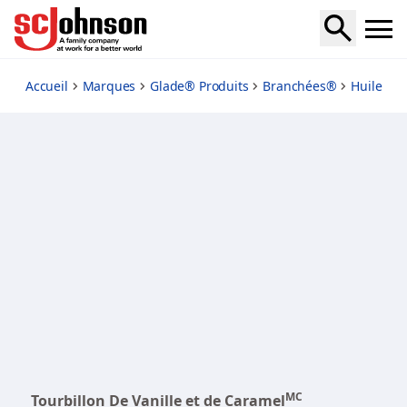
vanilla-caramel-twist-plugins-scented-oil-starter-kit
Accueil
Marques
Glade® Produits
Branchées®
Huile Pa
MC
Tourbillon De Vanille et de Caramel