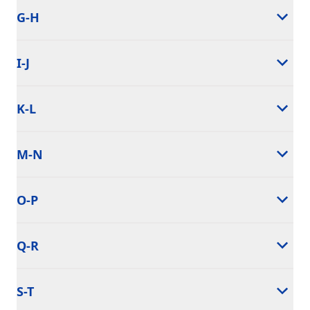
G-H
I-J
K-L
M-N
O-P
Q-R
S-T