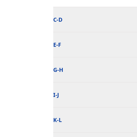
C-D
E-F
G-H
I-J
K-L