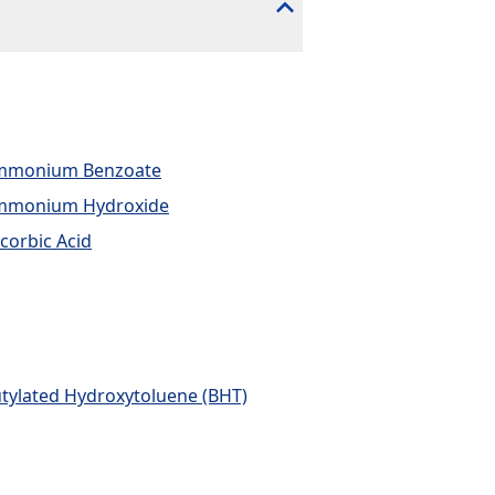
mmonium Benzoate
mmonium Hydroxide
corbic Acid
tylated Hydroxytoluene (BHT)