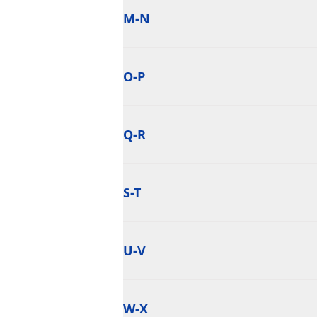
M-N
O-P
Q-R
S-T
U-V
W-X