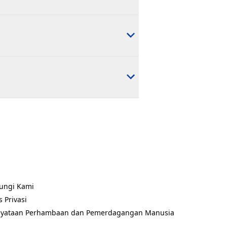
ungi Kami
ns in a new tab)
s Privasi
ns in a new tab)
nyataan Perhambaan dan Pemerdagangan Manusia
ns in a new tab)