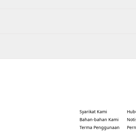
Syarikat Kami
Hub
(Opens in a new tab)
(Ope
Bahan-bahan Kami
Noti
(Ope
Terma Penggunaan
Per
(Opens in a new tab)
(Ope