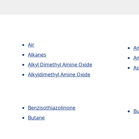
Air
A
Alkanes
A
Alkyl Dimethyl Amine Oxide
As
Alkyldimethyl Amine Oxide
Benzisothiazolinone
Bu
Butane