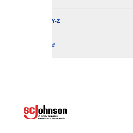
Y-Z
#