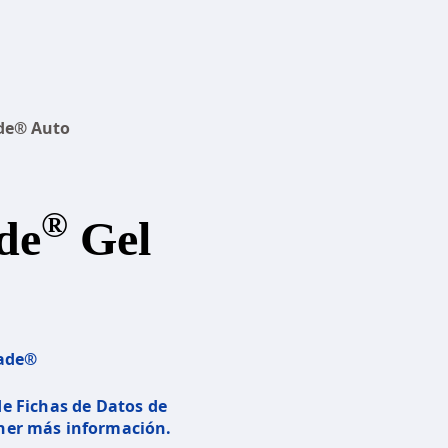
de® Auto
®
de
Gel
lade®
 de Fichas de Datos de
ner más información.