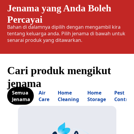
Jenama yang Anda Boleh
Percayai
Bahan di dalamnya dipilih dengan mengambil kira
tentang keluarga anda. Pilih jenama di bawah untuk
senarai produk yang ditawarkan.
Cari produk mengikut
jenama
Semua
Air
Home
Home
Pest
Jenama
Care
Cleaning
Storage
Control