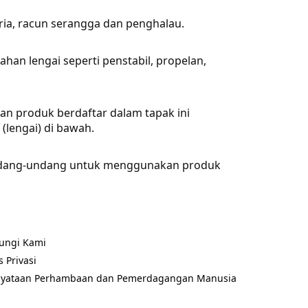
eria, racun serangga dan penghalau.
han lengai seperti penstabil, propelan,
lan produk berdaftar dalam tapak ini
(lengai) di bawah.
 undang-undang untuk menggunakan produk
ungi Kami
ns in a new tab)
s Privasi
ns in a new tab)
nyataan Perhambaan dan Pemerdagangan Manusia
ns in a new tab)