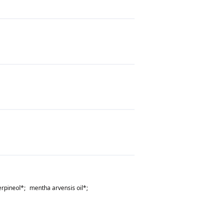
erpineol
*;
mentha arvensis oil
*;