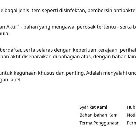
elbagai jenis item seperti disinfektan, pembersih antibakt
n Aktif" - bahan yang mengawal perosak tertentu - serta ba
ula.
erdaftar, serta selaras dengan keperluan kerajaan, periha
an aktif disenaraikan di bahagian atas, dengan bahan lain 
a untuk kegunaan khusus dan penting. Adalah menyalahi
gan label.
Syarikat Kami
Hub
(Opens in a new tab)
(Ope
Bahan-bahan Kami
Noti
(Ope
Terma Penggunaan
Per
(Opens in a new tab)
(Ope