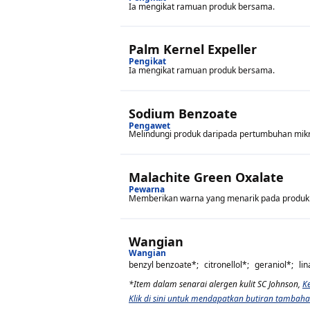
Ia mengikat ramuan produk bersama.
Palm Kernel Expeller
Pengikat
Ia mengikat ramuan produk bersama.
Sodium Benzoate
Pengawet
Melindungi produk daripada pertumbuhan mikr
Malachite Green Oxalate
Pewarna
Memberikan warna yang menarik pada produk
Wangian
Wangian
benzyl benzoate
*;
citronellol
*;
geraniol
*;
lin
*Item dalam senarai alergen kulit SC Johnson,
Ke
Klik di sini untuk mendapatkan butiran tamb