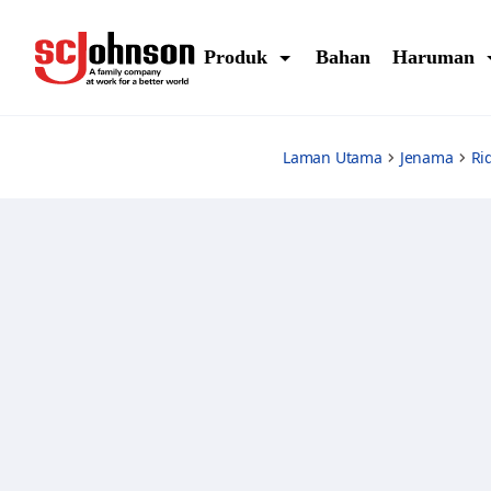
ridsect-coil---8-hours
Produk
Bahan
Haruman
Laman Utama
Jenama
Ri