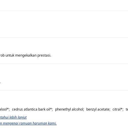
ob untuk mengekalkan prestasi.
.
alool
*;
cedrus atlantica bark oil
*;
phenethyl alcohol
;
benzyl acetate
;
citral
*;
t
tahui lebih lanjut
ahan mengenai ramuan haruman kami.