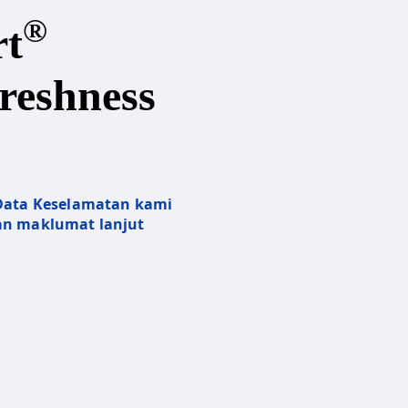
®
rt
reshness
 Data Keselamatan kami
n maklumat lanjut