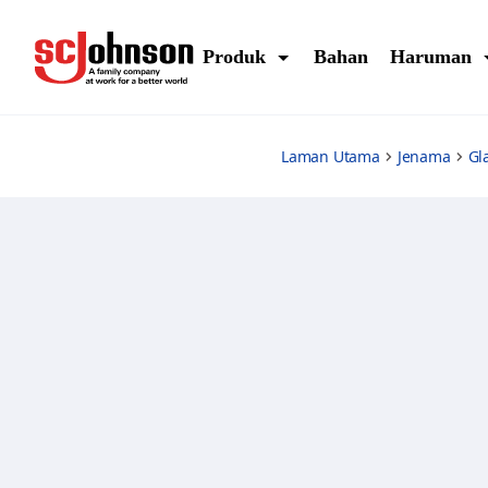
morning-freshness
Produk
Bahan
Haruman
Laman Utama
Jenama
Gl